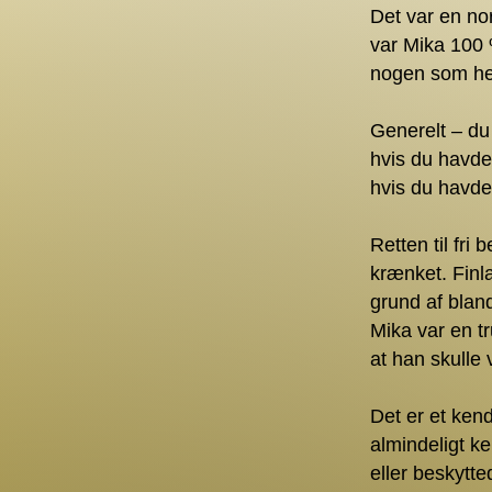
Det var en nor
var Mika 100 
nogen som hel
Generelt – du
hvis du havde 
hvis du havde
Retten til fri
krænket. Finl
grund af blan
Mika var en tr
at han skull
Det er et kend
almindeligt k
eller beskytte