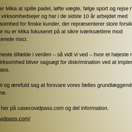
sker Mika at spille padel, løfte vægte, følge sport og rejse 
e virksomhedsejer og har i de sidste 10 år arbejdet med
rksomhed for finske kunder, der repræsenterer store forsi
r nu er Mika fokuseret på at sikre iværksættere mod
rede risici.
neste tilfælde i verden – så vidt vi ved – hvor et højeste
virksomhed bliver sagsøgt for diskrimination ved at impl
ass.
l og ærefuld sag at forsvare vores fælles grundlæggende
ne.
n her på casecovidpass.com og del information.
ovidpass.com/