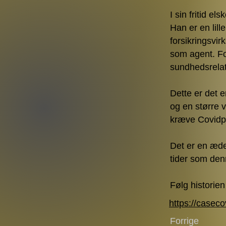
I sin fritid el
Han er en lill
forsikringsvi
som agent. Fo
sundhedsrelate
Dette er det e
og en større 
kræve Covidp
Det er en æde
tider som den
Følg historie
https://casec
Forrige