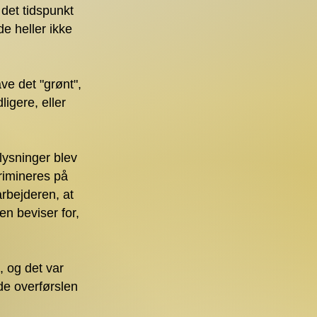
 det tidspunkt
e heller ikke
ve det "grønt",
ligere, eller
plysninger blev
krimineres på
rbejderen, at
en beviser for,
, og det var
de overførslen