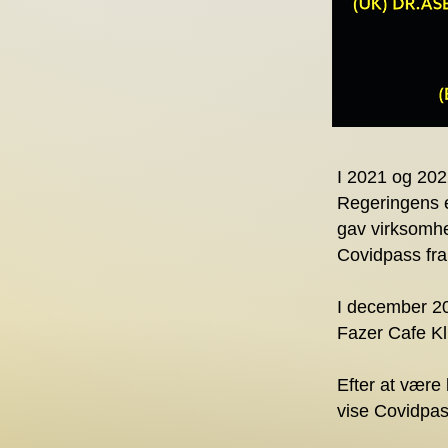
I 2021 og 202
Regeringens e
gav virksomhe
Covidpass fra
I december 20
Fazer Cafe Klu
Efter at være
vise Covidpa