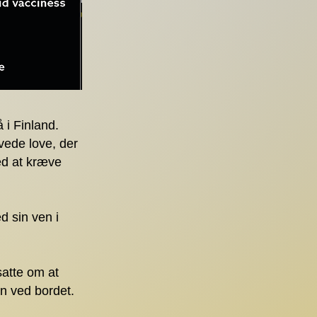
 i Finland.
ede love, der
ed at kræve
 sin ven i
atte om at
n ved bordet.