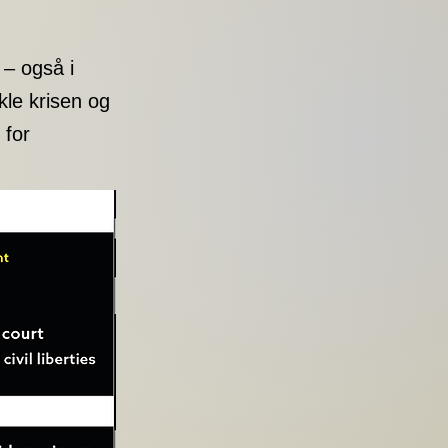
 – også i
le krisen og
 for