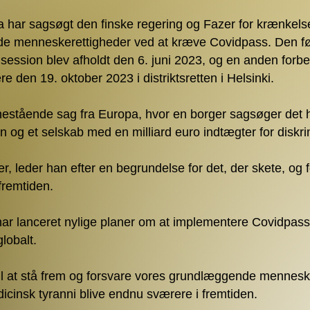
 har sagsøgt den finske regering og Fazer for krænkelsen
e menneskerettigheder ved at kræve Covidpass. Den fø
session blev afholdt den 6. juni 2023, og en anden for
re den 19. oktober 2023 i distriktsretten i Helsinki.
nestående sag fra Europa, hvor en borger sagsøger det 
n og et selskab med en milliard euro indtægter for diskri
, leder han efter en begrundelse for det, der skete, og f
fremtiden.
r lanceret nylige planer om at implementere Covidpass
lobalt.
 til at stå frem og forsvare vores grundlæggende mennesk
icinsk tyranni blive endnu sværere i fremtiden.