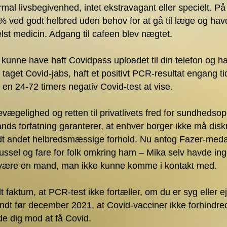
mal livsbegivenhed, intet ekstravagant eller specielt. På
% ved godt helbred uden behov for at gå til læge og havd
st medicin. Adgang til cafeen blev nægtet.
 kunne have haft Covidpass uploadet til din telefon og ha
taget Covid-jabs, haft et positivt PCR-resultat engang tid
 en 24-72 timers negativ Covid-test at vise.
 bevægelighed og retten til privatlivets fred for sundhedso
ands forfatning garanterer, at enhver borger ikke må dis
dt andet helbredsmæssige forhold. Nu antog Fazer-meda
ussel og fare for folk omkring ham – Mika selv havde ing
e være en mand, man ikke kunne komme i kontakt med.
t faktum, at PCR-test ikke fortæller, om du er syg eller ej
endt før december 2021, at Covid-vacciner ikke forhindre
de dig mod at få Covid.