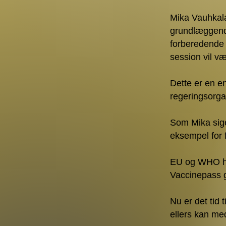
Mika Vauhkala
grundlæggend
forberedende 
session vil væ
Dette er en e
regeringsorga
Som Mika siger
eksempel for 
EU og WHO ha
Vaccinepass g
Nu er det tid
ellers kan med