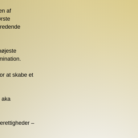
 af ​​
rste
beredende
højeste
mination.
or at skabe et
 aka
erettigheder –