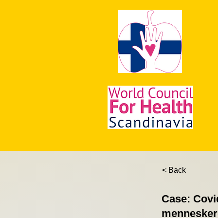
< Back
Case: Covi
menneskere