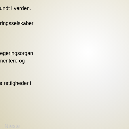
rundt i verden.
kringsselskaber
 regeringsorgan
ementere og
 rettigheder i
Næste