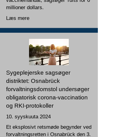
vaccinemandat, sagsøger Tufts for 6
millioner dollars.
Læs mere
Sygeplejerske sagsøger
distriktet: Osnabrück
forvaltningsdomstol undersøger
obligatorisk corona-vaccination
og RKI-protokoller
10. syyskuuta 2024
Et eksplosivt retsmøde begynder ved
forvaltningsretten i Osnabrück den 3.