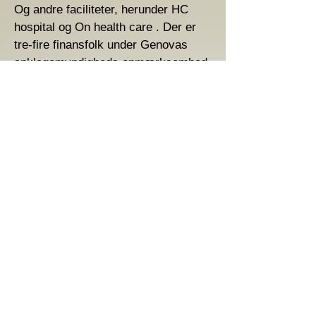
Og andre faciliteter, herunder HC
hospital og On health care . Der er
tre-fire finansfolk under Genovas
anklagemyndigheds opmærksomhed,
foruden de 20 virksomheder, der
opererer i andre sektorer, der er
kommet under
bestikkelsesefterforskningens radar.
Efterforskerne ønsker at verificere,
om betalingerne til politik er
regelmæssige, og om disse svarer til
eventuelle administrative
foranstaltninger til fordel for
bidragyderne , en eventualitet, der
ville føre til hypotesen om
forbrydelser.
Naturligvis er der politisk konflikt om