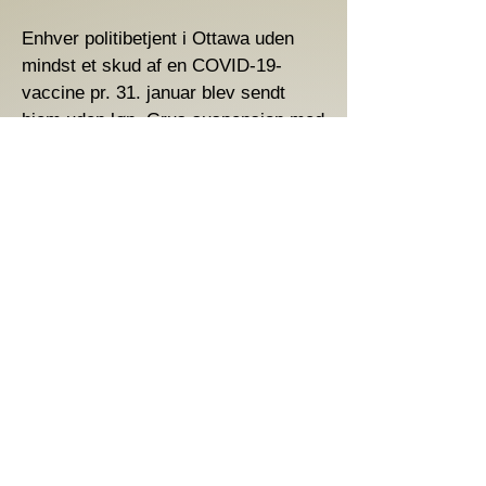
Enhver politibetjent i Ottawa uden
mindst et skud af en COVID-19-
vaccine pr. 31. januar blev sendt
hjem uden løn. Grus suspension med
løn blev herefter idømt få dage efter
vaccinationsfristen.
Ifølge Ontarios lønoplysningsliste for
2021 blev Grus betalt $137.390,15.
Grus besvarede ikke en anmodning
om kommentarer til beskyldningerne
mod hende.
I en erklæring til CBC News
bekræftede Ottawa Police Service
hendes suspension og sagde, at det
"relateret til en igangværende