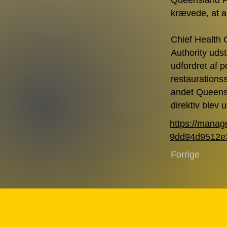
Queensland Po
krævede, at ar
Chief Health 
Authority uds
udfordret af p
restaurations
andet Queensl
direktiv blev
https://mana
9dd94d9512e3/
Forrige