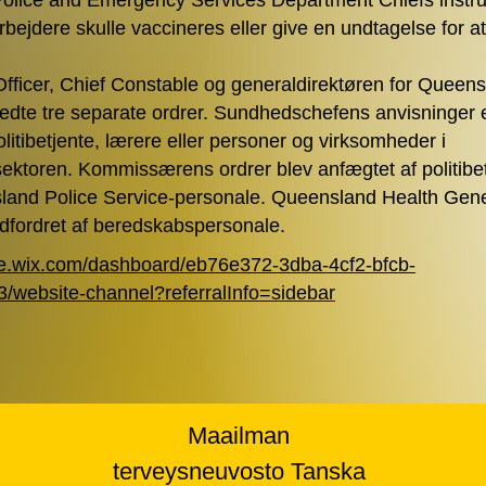
lice and Emergency Services Department Chiefs instruk
bejdere skulle vaccineres eller give en undtagelse for at
Officer, Chief Constable og generaldirektøren for Queen
tedte tre separate ordrer. Sundhedschefens anvisninger e
olitibetjente, lærere eller personer og virksomheder i
sektoren. Kommissærens ordrer blev anfægtet af politibe
and Police Service-personale. Queensland Health Gener
 udfordret af beredskabspersonale.
ge.wix.com/dashboard/eb76e372-3dba-4cf2-bfcb-
website-channel?referralInfo=sidebar
Maailman
terveysneuvosto Tanska