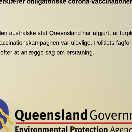
erklærer obligatoriske corona-vaccinationer
den australske stat Queensland har afgjort, at forpli
vaccinationskampagnen var ulovlige. Politiets fagfo
efter at anlægge sag om erstatning.