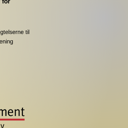
 for
gtelserne til
rening