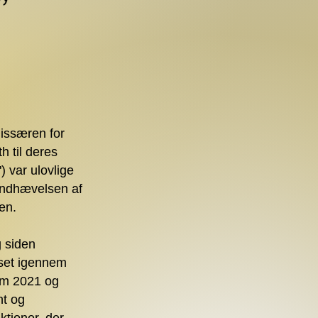
issæren for
 til deres
) var ulovlige
håndhævelsen af
en.
g siden
sset igennem
em 2021 og
nt og