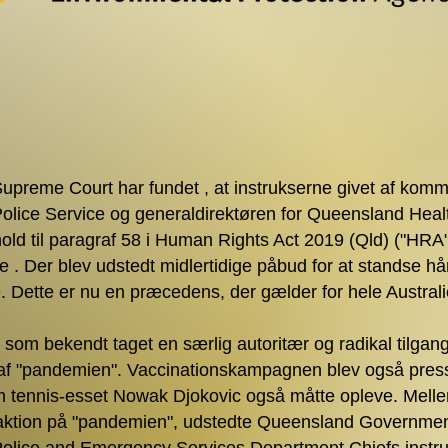
preme Court har fundet , at instrukserne givet af komm
lice Service og generaldirektøren for Queensland Health
old til paragraf 58 i Human Rights Act 2019 (Qld) ("HRA"
ive . Der blev udstedt midlertidige påbud for at standse 
e. Dette er nu en præcedens, der gælder for hele Australi
 som bekendt taget en særlig autoritær og radikal tilgan
f ​​"pandemien". Vaccinationskampagnen blev også pre
m tennis-esset Nowak Djokovic også måtte opleve. Mell
aktion på "pandemien", udstedte Queensland Governme