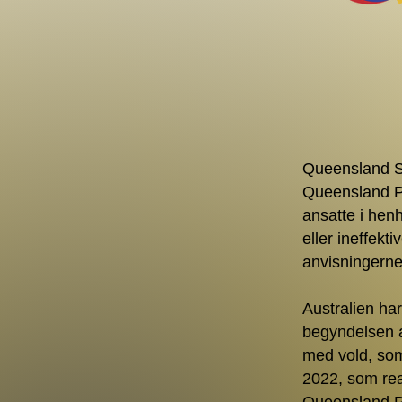
Queensland Su
Queensland Po
ansatte i henh
eller ineffekt
​​anvisningern
Australien har
begyndelsen a
med vold, so
2022, som re