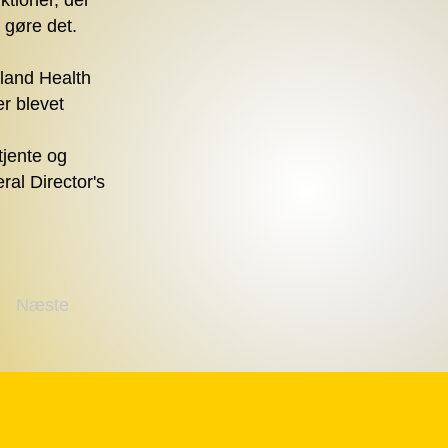
tioner, der
 gøre det.
sland Health
r blevet
tjente og
al Director's
Næste