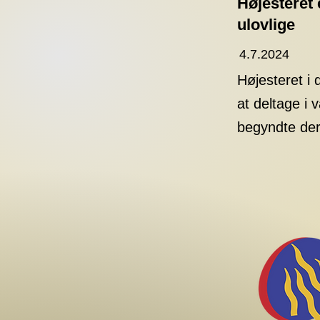
Højesteret 
ulovlige
4.7.2024
Højesteret i 
at deltage i 
begyndte der