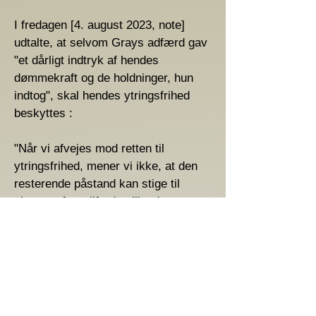
I fredagen [4. august 2023, note]
udtalte, at selvom Grays adfærd gav
"et dårligt indtryk af hendes
dømmekraft og de holdninger, hun
indtog", skal hendes ytringsfrihed
beskyttes :
"Når vi afvejes mod retten til
ytringsfrihed, mener vi ikke, at den
resterende påstand kan stige til
niveauet for utilfredsstillende
adfærd," hedder det i afgørelsen.
Retskendelsen har også betydning,
fordi den også gælder forfatterskabet
af kommentarer på sociale medier: