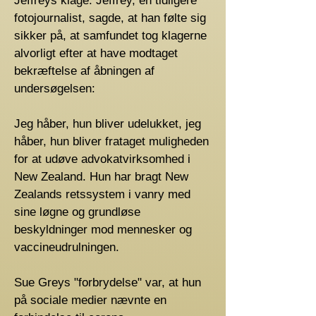
Jeffreys klage. Jeffrey, en tidligere
fotojournalist, sagde, at han følte sig
sikker på, at samfundet tog klagerne
alvorligt efter at have modtaget
bekræftelse af åbningen af ​​
undersøgelsen:
Jeg håber, hun bliver udelukket, jeg
håber, hun bliver frataget muligheden
for at udøve advokatvirksomhed i
New Zealand. Hun har bragt New
Zealands retssystem i vanry med
sine løgne og grundløse
beskyldninger mod mennesker og
vaccineudrulningen.
Sue Greys "forbrydelse" var, at hun
på sociale medier nævnte en