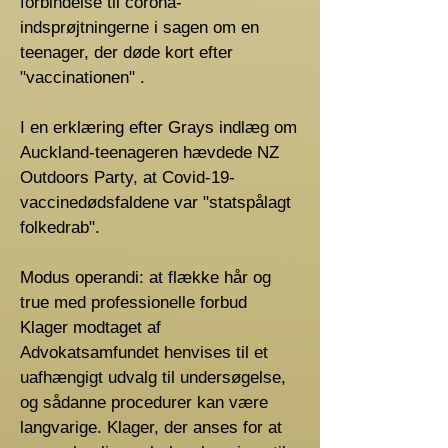
forbindelse til corona-
indsprøjtningerne i sagen om en
teenager, der døde kort efter
"vaccinationen" .
I en erklæring efter Grays indlæg om
Auckland-teenageren hævdede NZ
Outdoors Party, at Covid-19-
vaccinedødsfaldene var "statspålagt
folkedrab".
Modus operandi: at flække hår og
true med professionelle forbud
Klager modtaget af
Advokatsamfundet henvises til et
uafhængigt udvalg til undersøgelse,
og sådanne procedurer kan være
langvarige. Klager, der anses for at