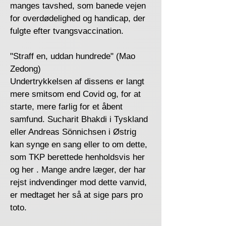
manges tavshed, som banede vejen
for overdødelighed og handicap, der
fulgte efter tvangsvaccination.
"Straff en, uddan hundrede" (Mao
Zedong)
Undertrykkelsen af ​​dissens er langt
mere smitsom end Covid og, for at
starte, mere farlig for et åbent
samfund. Sucharit Bhakdi i Tyskland
eller Andreas Sönnichsen i Østrig
kan synge en sang eller to om dette,
som TKP berettede henholdsvis her
og her . Mange andre læger, der har
rejst indvendinger mod dette vanvid,
er medtaget her så at sige pars pro
toto.