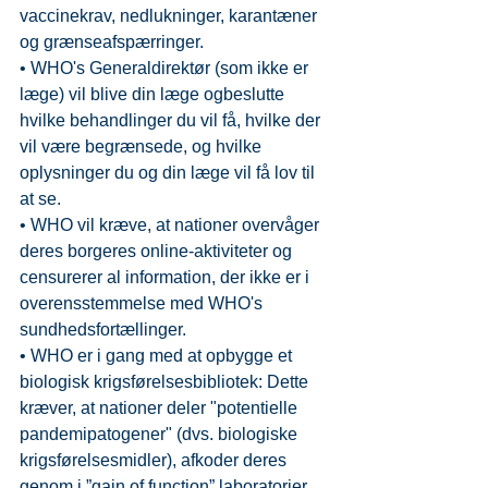
vaccinekrav, nedlukninger, karantæner 
og grænseafspærringer.
• ​​WHO's Generaldirektør (som ikke er 
læge) vil blive din læge ogbeslutte 
hvilke behandlinger du vil få, hvilke der 
vil være begrænsede, og hvilke 
oplysninger du og din læge vil få lov til 
at se.
• ​​WHO vil kræve, at nationer overvåger 
deres borgeres online-aktiviteter og 
censurerer al information, der ikke er i 
overensstemmelse med WHO's 
sundhedsfortællinger.
• ​​WHO er i gang med at opbygge et 
biologisk krigsførelsesbibliotek: Dette 
kræver, at nationer deler "potentielle 
pandemipatogener" (dvs. biologiske 
krigsførelsesmidler), afkoder deres 
genom i ”gain of function” laboratorier 