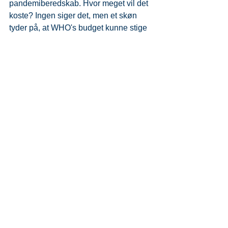
pandemiberedskab. Hvor meget vil det 
koste? Ingen siger det, men et skøn 
tyder på, at WHO's budget kunne stige 
fra 4 til 30 milliarder dollars om året 
eller mere.
• ​​WHO har til hensigt at tvinge 
overholdelse af aftalerne igennem. 
Nationale IHR-myndigheder i hvert 
land skal samarbejde med WHO's 
overholdelsesudvalg og 
implementeringsudvalg for at 
håndhæve overholdelse, og de 2 
dokumenter vil være bindende for hvert 
land. 
Her taler vi om 
suverænitetsafgivelse.
• ​​Hvornår træder alt dette i kraft? 
Traktaten vil træde i kraft for lande, der 
ratificerer den, efter en måned, hvilket 
kan være så tidligt som juli 2024. 