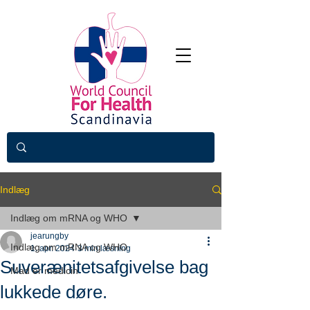
Indlæg
Indlæg om mRNA og WHO
jearungby
Indlæg om mRNA og WHO
1. apr. 2024
3 min læsning
Suverænitetsafgivelse bag
Mad er medicin
lukkede døre.