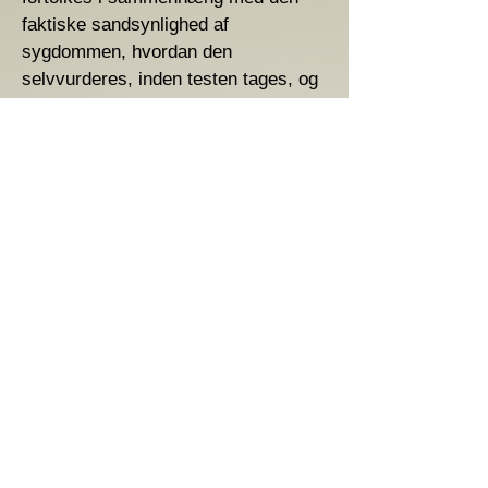
faktiske sandsynlighed af
sygdommen, hvordan den
selvvurderes, inden testen tages, og
udtrykker den opfattelse, at "i det
nuværende epidemiologiske
landskab er sandsynligheden for, at
Covid-19-tests vil producere falske
positive resultater, stigende, med
betydelige implikationer for
enkeltpersoner, sundhedssystemet
og samfundet har".
Rettens sammenfatning af afgørelsen
over den regionale
sundhedsmyndigheds klage er som
følger:
"I betragtning af den videnskabelige