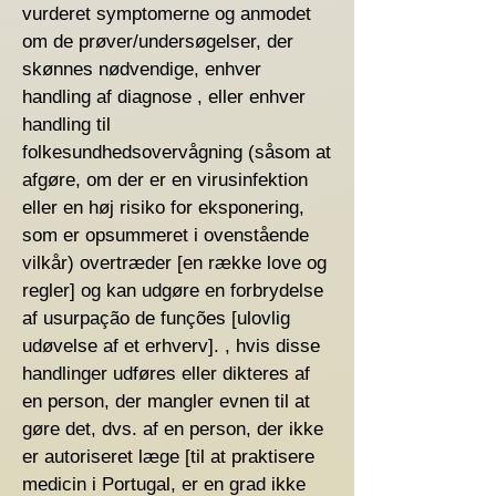
vurderet symptomerne og anmodet
om de prøver/undersøgelser, der
skønnes nødvendige, enhver
handling af diagnose , eller enhver
handling til
folkesundhedsovervågning (såsom at
afgøre, om der er en virusinfektion
eller en høj risiko for eksponering,
som er opsummeret i ovenstående
vilkår) overtræder [en række love og
regler] og kan udgøre en forbrydelse
af usurpação de funções [ulovlig
udøvelse af et erhverv]. , hvis disse
handlinger udføres eller dikteres af
en person, der mangler evnen til at
gøre det, dvs. af en person, der ikke
er autoriseret læge [til at praktisere
medicin i Portugal, er en grad ikke