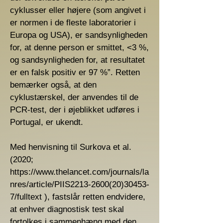
cyklusser eller højere (som angivet i
er normen i de fleste laboratorier i
Europa og USA), er sandsynligheden
for, at denne person er smittet, <3 %,
og sandsynligheden for, at resultatet
er en falsk positiv er 97 %”. Retten
bemærker også, at den
cyklustærskel, der anvendes til de
PCR-test, der i øjeblikket udføres i
Portugal, er ukendt.
Med henvisning til Surkova et al.
(2020;
https://www.thelancet.com/journals/la
nres/article/PIIS2213-2600(20)30453-
7/fulltext
), fastslår retten endvidere,
at enhver diagnostisk test skal
fortolkes i sammenhæng med den