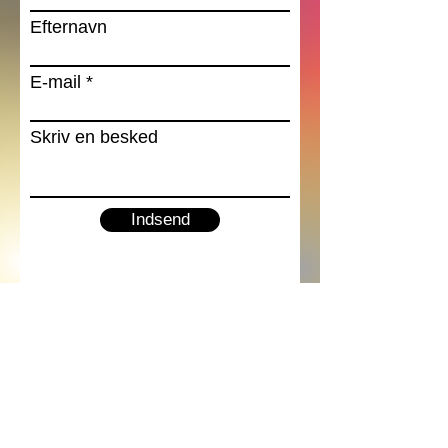
Efternavn
E-mail
Skriv en besked
Indsend
World Council for Health
Scandinavia
info@wch-scandinavia.org