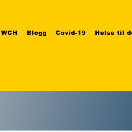
WCH
Blogg
Covid-19
Helse til 