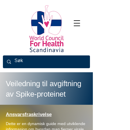
Veiledning til avgiftning
av Spike-proteinet
Ansvarsfraskrivelse
Dette er en dynamisk guide med utviklende
informasjon om hvordan man fjerner virale