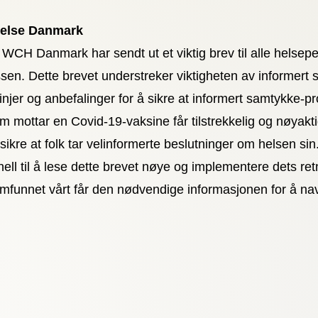
Helse Danmark
 WCH Danmark har sendt ut et viktig brev til alle helsepe
n. Dette brevet understreker viktigheten av informert sa
linjer og anbefalinger for å sikre at informert samtykke-
om mottar en Covid-19-vaksine får tilstrekkelig og nøyak
i sikre at folk tar velinformerte beslutninger om helsen sin
ell til å lese dette brevet nøye og implementere dets retn
amfunnet vårt får den nødvendige informasjonen for å na