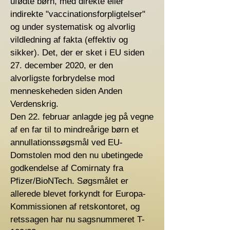
ufødte børn, med direkte eller
indirekte "vaccinationsforpligtelser"
og under systematisk og alvorlig
vildledning af fakta (effektiv og
sikker). Det, der er sket i EU siden
27. december 2020, er den
alvorligste forbrydelse mod
menneskeheden siden Anden
Verdenskrig.
Den 22. februar anlagde jeg på vegne
af en far til to mindreårige børn et
annullationssøgsmål ved EU-
Domstolen mod den nu ubetingede
godkendelse af Comirnaty fra
Pfizer/BioNTech. Søgsmålet er
allerede blevet forkyndt for Europa-
Kommissionen af retskontoret, og
retssagen har nu sagsnummeret T-