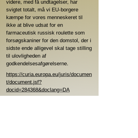
videre, med få undtagelser, har
svigtet totalt, må vi EU-borgere
kæmpe for vores menneskeret til
ikke at blive udsat for en
farmaceutisk russisk roulette som
forsøgskaniner for den domstol, der i
sidste ende alligevel skal tage stilling
til ulovligheden af
godkendelsesafgørelserne.
https://curia.europa.eu/juris/documen
t/document.jsf?
docid=284368&doclang=DA
Forrige
Næste