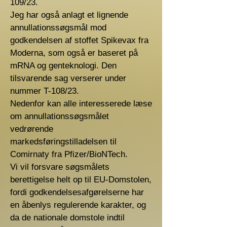
109/23.
Jeg har også anlagt et lignende
annullationssøgsmål mod
godkendelsen af stoffet Spikevax fra
Moderna, som også er baseret på
mRNA og genteknologi. Den
tilsvarende sag verserer under
nummer T-108/23.
Nedenfor kan alle interesserede læse
om annullationssøgsmålet
vedrørende
markedsføringstilladelsen til
Comirnaty fra Pfizer/BioNTech.
Vi vil forsvare søgsmålets
berettigelse helt op til EU-Domstolen,
fordi godkendelsesafgørelserne har
en åbenlys regulerende karakter, og
da de nationale domstole indtil