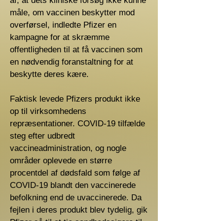
af, at dets kliniske forsøg ikke kunne
måle, om vaccinen beskytter mod
overførsel, indledte Pfizer en
kampagne for at skræmme
offentligheden til at få vaccinen som
en nødvendig foranstaltning for at
beskytte deres kære.
Faktisk levede Pfizers produkt ikke
op til virksomhedens
repræsentationer. COVID-19 tilfælde
steg efter udbredt
vaccineadministration, og nogle
områder oplevede en større
procentdel af dødsfald som følge af
COVID-19 blandt den vaccinerede
befolkning end de uvaccinerede. Da
fejlen i deres produkt blev tydelig, gik