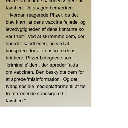
Pfizer så til at tie sandhedssigere til
tavshed. Retssagen bemærker:
"Hvordan reagerede Pfizer, da det
blev klart, at dens vaccine fejlede, og
levedygtigheden af ​​dens kontante ko
var truet? Ved at skræmme dem, der
spreder sandheden, og ved at
konspirere for at censurere dens
kritikere. Pfizer betegnede som
'kriminelle' dem, der spreder fakta
om vaccinen. Den beskyldte dem for
at sprede 'misinformation'. Og det
tvang sociale medieplatforme til at tie
fremtrædende sandsigere til
tavshed."
"Vi forfølger retfærdighed for
befolkningen i Texas, hvoraf mange