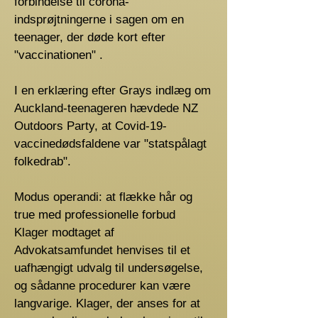
forbindelse til corona-
indsprøjtningerne i sagen om en
teenager, der døde kort efter
"vaccinationen" .
I en erklæring efter Grays indlæg om
Auckland-teenageren hævdede NZ
Outdoors Party, at Covid-19-
vaccinedødsfaldene var "statspålagt
folkedrab".
Modus operandi: at flække hår og
true med professionelle forbud
Klager modtaget af
Advokatsamfundet henvises til et
uafhængigt udvalg til undersøgelse,
og sådanne procedurer kan være
langvarige. Klager, der anses for at