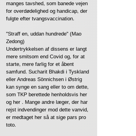
manges tavshed, som banede vejen
for overdødelighed og handicap, der
fulgte efter tvangsvaccination.
"Straff en, uddan hundrede" (Mao
Zedong)
Undertrykkelsen af ​​dissens er langt
mere smitsom end Covid og, for at
starte, mere farlig for et åbent
samfund. Sucharit Bhakdi i Tyskland
eller Andreas Sönnichsen i Østrig
kan synge en sang eller to om dette,
som TKP berettede henholdsvis her
og her . Mange andre læger, der har
rejst indvendinger mod dette vanvid,
er medtaget her så at sige pars pro
toto.