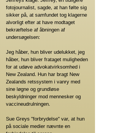
Jeffreys klage. Jeffrey, en tidligere
fotojournalist, sagde, at han følte sig
sikker på, at samfundet tog klagerne
alvorligt efter at have modtaget
bekræftelse af åbningen af ​​
undersøgelsen:
Jeg håber, hun bliver udelukket, jeg
håber, hun bliver frataget muligheden
for at udøve advokatvirksomhed i
New Zealand. Hun har bragt New
Zealands retssystem i vanry med
sine løgne og grundløse
beskyldninger mod mennesker og
vaccineudrulningen.
Sue Greys "forbrydelse" var, at hun
på sociale medier nævnte en