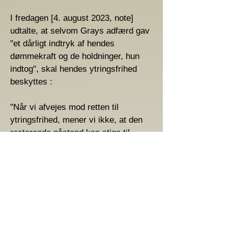
I fredagen [4. august 2023, note]
udtalte, at selvom Grays adfærd gav
"et dårligt indtryk af hendes
dømmekraft og de holdninger, hun
indtog", skal hendes ytringsfrihed
beskyttes :
"Når vi afvejes mod retten til
ytringsfrihed, mener vi ikke, at den
resterende påstand kan stige til
niveauet for utilfredsstillende
adfærd," hedder det i afgørelsen.
Retskendelsen har også betydning,
fordi den også gælder forfatterskabet
af kommentarer på sociale medier: