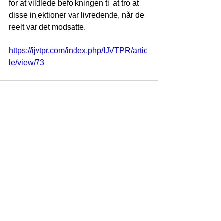
for at vildlede befolkningen til at tro at 
disse injektioner var livredende, når de 
reelt var det modsatte.
https://ijvtpr.com/index.php/IJVTPR/artic
le/view/73
Se alle
Seneste blogindlæg