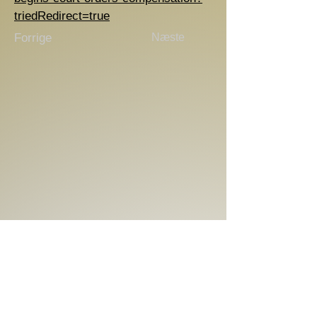
triedRedirect=true
Forrige
Næste