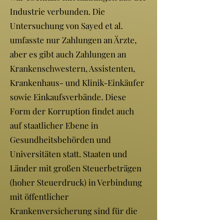
Industrie verbunden. Die
Untersuchung von Sayed et al.
umfasste nur Zahlungen an Ärzte,
aber es gibt auch Zahlungen an
Krankenschwestern, Assistenten,
Krankenhaus- und Klinik-Einkäufer
sowie Einkaufsverbände. Diese
Form der Korruption findet auch
auf staatlicher Ebene in
Gesundheitsbehörden und
Universitäten statt. Staaten und
Länder mit großen Steuerbeträgen
(hoher Steuerdruck) in Verbindung
mit öffentlicher
Krankenversicherung sind für die