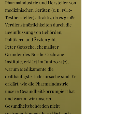
Pharmaindustrie und Hersteller von
medizinischen Geräten (z. B. PCR-
Testhersteller) attraktiv, da es große
Verdienstmöglichkeiten durch die
Beeinflussung von Behörden,
Politikern und Ärzten gibt.
Peter Gøtzsche, ehemaliger
Gründer des Nordic Cochrane
Institute, erklärt im Juni 2023 (2),
warum Medikamente die
dritthäufigste Todesursache sind. Er
erklärt, wie die Pharmaindustrie
unsere Gesundheit korrumpiert hat
und warum wir unseren
Gesundheitsbehörden nicht
vertrauen können. Er erklärt auch,