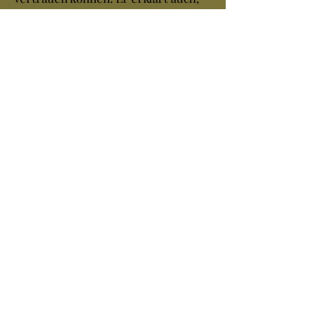
was man selbst tun kann, um die
Medikamentenspirale zu
vermeiden. Sein bester Rat an die
Patienten ist, nicht zuzulassen, dass
ihr Arzt Entscheidungen für sie
trifft, sondern so wenig
Medikamente wie möglich
einzunehmen und sich immer
gründlich über die Wirkungen und
Nebenwirkungen der Medikamente
zu informieren, bevor sie in die
Apotheke gehen.
Wenn Medikamente vermieden
werden sollen, muss die Prävention
durch einen gesunden Lebensstil