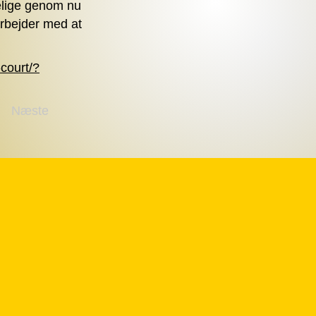
elige genom nu
arbejder med at
-court/?
Næste