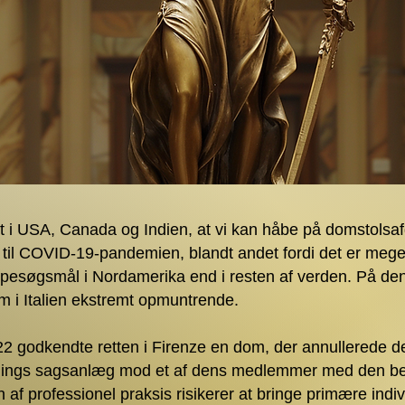
t i USA, Canada og Indien, at vi kan håbe på domstolsa
et til COVID-19-pandemien, blandt andet fordi det er meget
pesøgsmål i Nordamerika end i resten af verden. På d
om i Italien ekstremt opmuntrende.
022 godkendte retten i Firenze en dom, der annullerede 
nings sagsanlæg mod et af dens medlemmer med den be
af professionel praksis risikerer at bringe primære indiv