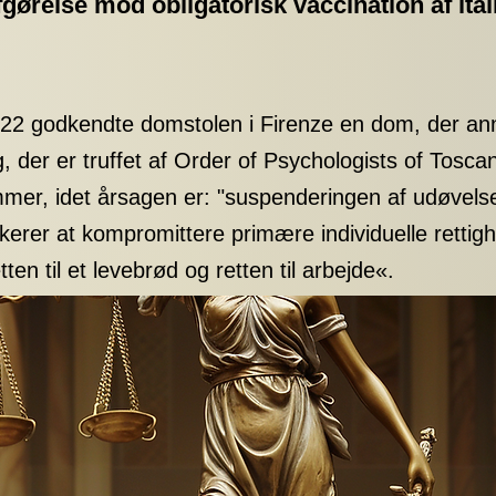
fgørelse mod obligatorisk vaccination af ita
2022 godkendte domstolen i Firenze en dom, der ann
g, der er truffet af Order of Psychologists of Tosc
r, idet årsagen er: "suspenderingen af ​​udøvelsen
ikerer at kompromittere primære individuelle retti
ten til et levebrød og retten til arbejde«.