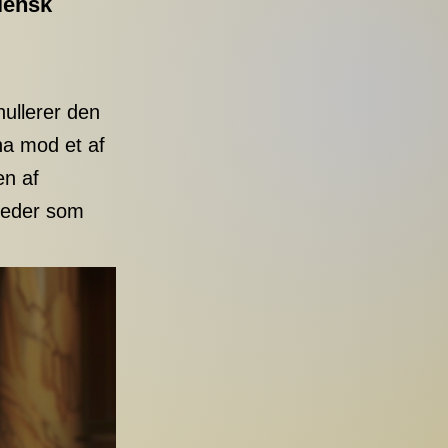
liensk
ullerer den
ana mod et af
 af ​​
gheder som