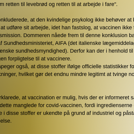
 retten til levebrød og retten til at arbejde i fare".
luderede, at den kvindelige psykolog ikke behøver at 
 at udføre sit arbejde, idet han fastslog, at vaccinen ikke 
nsmission. Dommeren nåede frem til denne konklusion ba
 af Sundhedsministeriet, AIFA (det italienske lægemiddel
ienske sundhedsmyndighed). Derfor kan der i henhold til i
n forpligtelse til at vaccinere.
er også, at disse stoffer ifølge officielle statistikker f
rkninger, hvilket gør det endnu mindre legitimt at tvinge no
larede, at vaccination er mulig, hvis der er informeret 
dette manglede for covid-vaccinen, fordi ingredienserne
 disse stoffer er ukendte på grund af industriel og påst
else.