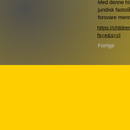
Med denne his
juridisk fasts
forsvare menne
https://childr
fs=e&s=cl
Forrige