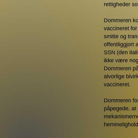
rettigheder som
Dommeren konk
vaccineret for
smitte og tra
offentliggjort
SSN (den ital
ikke være noge
Dommeren påpeg
alvorlige bivi
vaccineret.
Dommeren fork
påpegede, at 
mekanismerne i
hemmelighold