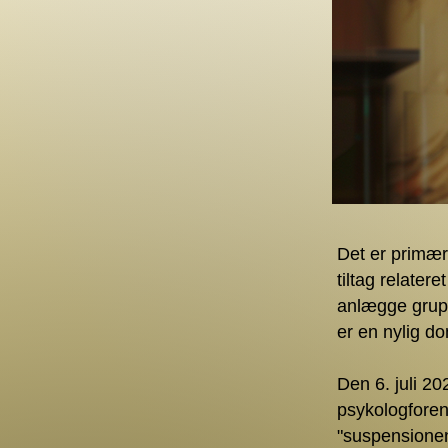
Det er primær
tiltag relater
anlægge grup
er en nylig d
Den 6. juli 2
psykologfore
"suspensionen 