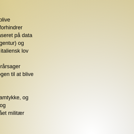
blive
forhindrer
seret på data
agentur) og
taliensk lov
orårsager
gen til at blive
samtykke, og
 og
ået militær