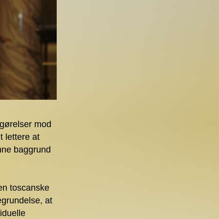
fgørelser mod
 lettere at
enne baggrund
den toscanske
grundelse, at
iduelle