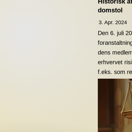
Historisk a
domstol
3. Apr. 2024
Den 6. juli 
foranstaltnin
dens medlemme
erhvervet ris
f.eks. som ret