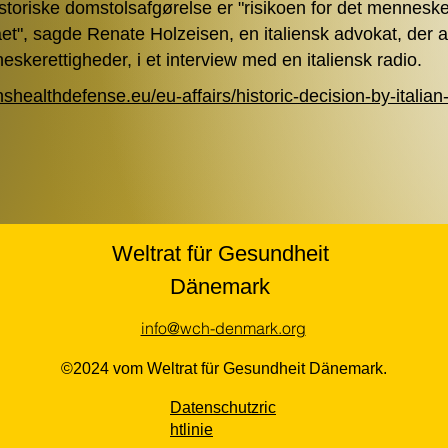
toriske domstolsafgørelse er "risikoen for det mennesk
lået", sagde Renate Holzeisen, en italiensk advokat, der 
skerettigheder, i et interview med en italiensk radio.
enshealthdefense.eu/eu-affairs/historic-decision-by-italian
Weltrat für Gesundheit
Dänemark
info@wch-denmark.org
©2024 vom Weltrat für Gesundheit Dänemark.
Datenschutzric
htlinie