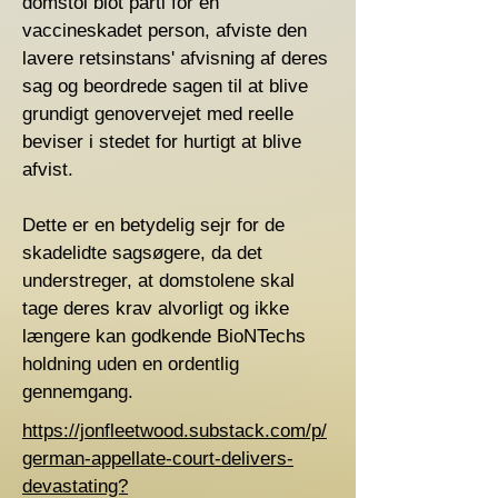
domstol blot parti for en
vaccineskadet person, afviste den
lavere retsinstans' afvisning af deres
sag og beordrede sagen til at blive
grundigt genovervejet med reelle
beviser i stedet for hurtigt at blive
afvist.
Dette er en betydelig sejr for de
skadelidte sagsøgere, da det
understreger, at domstolene skal
tage deres krav alvorligt og ikke
længere kan godkende BioNTechs
holdning uden en ordentlig
gennemgang.
https://jonfleetwood.substack.com/p/
german-appellate-court-delivers-
devastating?