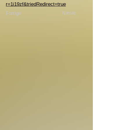
r=1i19zf&triedRedirect=true
Forrige
Næste