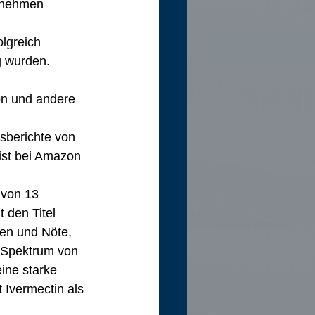
ilnehmen 
lgreich 
g wurden.
on und andere 
sberichte von 
 ist bei Amazon 
 von 13 
 den Titel 
en und Nöte, 
s Spektrum von 
ine starke 
Ivermectin als 