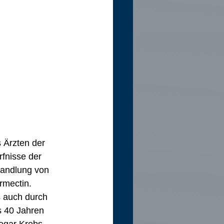
 Ärzten der 
fnisse der 
handlung von 
ermectin.
s auch durch 
s 40 Jahren 