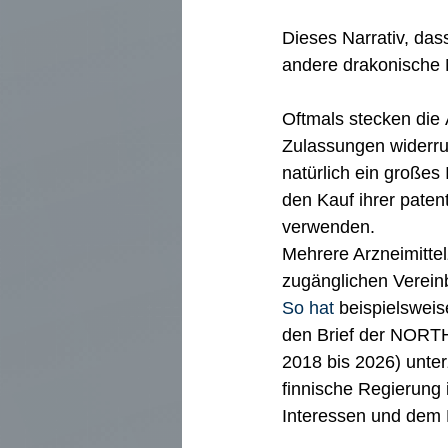
Dieses Narrativ, das
andere drakonische
Oftmals stecken die
Zulassungen widerruf
natürlich ein großes 
den Kauf ihrer paten
verwenden.
Mehrere Arzneimitte
zugänglichen Vereinb
So hat 
beispielsweis
den Brief der NORTH
2018 bis 2026) unter
finnische Regierung
Interessen und dem E