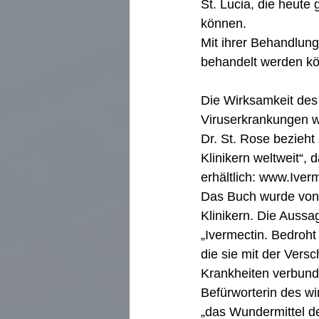
St. Lucia, die heute
können.
Mit ihrer Behandlun
behandelt werden kö
Die Wirksamkeit des
Viruserkrankungen w
Dr. St. Rose bezieht 
Klinikern weltweit“, 
erhältlich:
www.Iver
Das Buch wurde von 
Klinikern. Die Aussag
„Ivermectin. Bedroh
die sie mit der Vers
Krankheiten verbunde
Befürworterin des wi
„das Wundermittel de