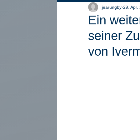
jearungby
29. Apr.
Ein weiter
seiner Z
von Iverm