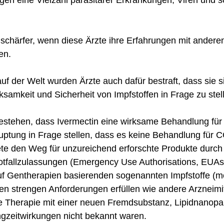
egen eine Vielzahl parasitärer Erkrankungen, Viren und 
 schärfer, wenn diese Ärzte ihre Erfahrungen mit andere
len.
f der Welt wurden Ärzte auch dafür bestraft, dass sie s
ksamkeit und Sicherheit von Impfstoffen in Frage zu stel
bestehen, dass Ivermectin eine wirksame Behandlung für
uptung in Frage stellen, dass es keine Behandlung für 
ete den Weg für unzureichend erforschte Produkte durch
tfallzulassungen (Emergency Use Authorisations, EUAs
uf Gentherapien basierenden sogenannten Impfstoffe (mod
n strengen Anforderungen erfüllen wie andere Arzneimit
e Therapie mit einer neuen Fremdsubstanz, Lipidnanopart
ngzeitwirkungen nicht bekannt waren.