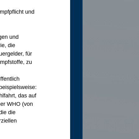
mpfpflicht und 
gen und 
e, die 
uergelder, für 
mpfstoffe, zu 
fentlich 
beispielsweise:
lfahrt, das auf 
der WHO (von 
ie die 
ziellen 