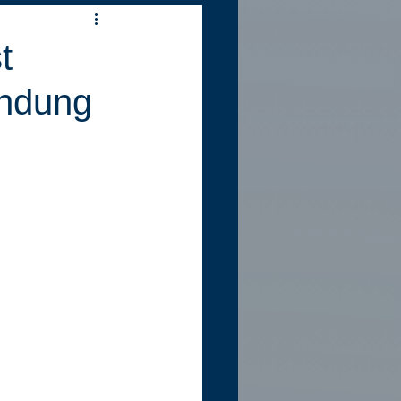
t
endung