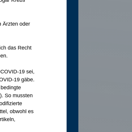
sogar Krebs 
n Ärzten oder 
ich das Recht 
len.
 COVID-19 sei, 
COVID-19 gäbe. 
 bedingte 
). So mussten 
ifizierte 
tel, obwohl es 
ikeln, 