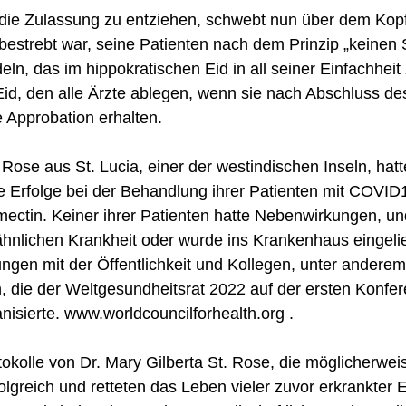
die Zulassung zu entziehen, schwebt nun über dem Kopf
 bestrebt war, seine Patienten nach dem Prinzip „keinen
eln, das im hippokratischen Eid in all seiner Einfachhei
Eid, den alle Ärzte ablegen, wenn sie nach Abschluss de
 Approbation erhalten.
 Rose aus St. Lucia, einer der westindischen Inseln, hat
 Erfolge bei der Behandlung ihrer Patienten mit COVID
ctin. Keiner ihrer Patienten hatte Nebenwirkungen, und
hnlichen Krankheit oder wurde ins Krankenhaus eingelie
hrungen mit der Öffentlichkeit und Kollegen, unter andere
 die der Weltgesundheitsrat 2022 auf der ersten Konfer
nisierte.
www.worldcouncilforhealth.org
.
kolle von Dr. Mary Gilberta St. Rose, die möglicherweis
folgreich und retteten das Leben vieler zuvor erkrankter