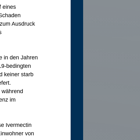
 eines 
 Schaden 
t zum Ausdruck 
s 
te in den Jahren 
19-bedingten 
 keiner starb 
fert.
m während 
enz im 
e Ivermectin 
 Einwohner von 