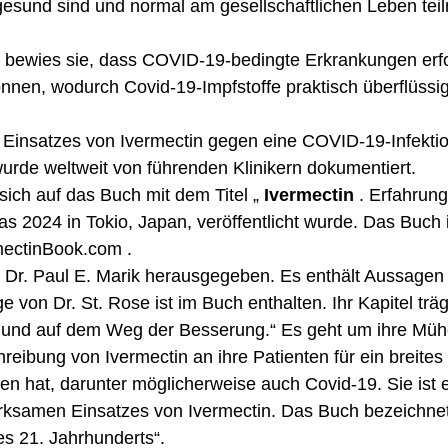
 gesund sind und normal am gesellschaftlichen Leben te
g bewies sie, dass COVID-19-bedingte Erkrankungen erfo
nnen, wodurch Covid-19-Impfstoffe praktisch überflüssi
 Einsatzes von Ivermectin gegen eine COVID-19-Infekti
urde weltweit von führenden Klinikern dokumentiert.
sich auf das Buch mit dem Titel „
Ivermectin
. Erfahrung
das 2024 in Tokio, Japan, veröffentlicht wurde. Das Buch
mectinBook.com
.
Dr. Paul E. Marik herausgegeben. Es enthält Aussagen
e von Dr. St. Rose ist im Buch enthalten. Ihr Kapitel trägt
t und auf dem Weg der Besserung.“ Es geht um ihre Müh
chreibung von Ivermectin an ihre Patienten für ein breite
n hat, darunter möglicherweise auch Covid-19. Sie ist e
rksamen Einsatzes von Ivermectin. Das Buch bezeichnet 
s 21. Jahrhunderts“.